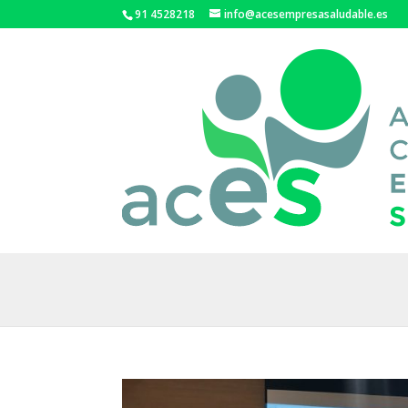
91 4528218
info@acesempresasaludable.es