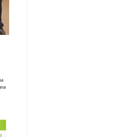
ia
ana