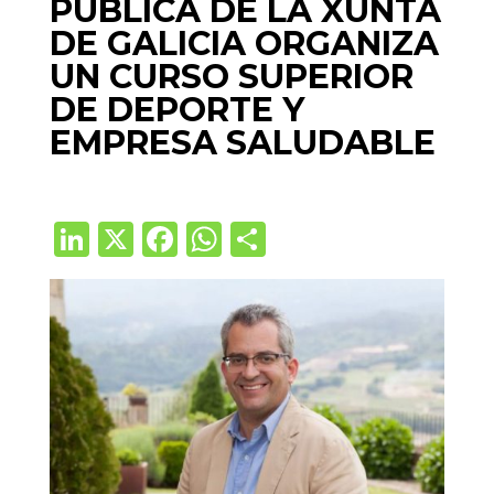
PÚBLICA DE LA XUNTA
DE GALICIA ORGANIZA
UN CURSO SUPERIOR
DE DEPORTE Y
EMPRESA SALUDABLE
Li
X
F
W
C
n
ac
h
o
k
e
at
m
e
b
s
p
dI
o
A
ar
n
o
p
ti
k
p
r