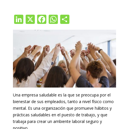
Li
X
F
W
C
n
ac
h
o
k
e
at
m
e
b
s
p
dI
o
A
ar
n
o
p
ti
k
p
r
Una empresa saludable es la que se preocupa por el
bienestar de sus empleados, tanto a nivel físico como
mental. Es una organización que promueve hábitos y
prácticas saludables en el puesto de trabajo, y que
trabaja para crear un ambiente laboral seguro y
positivo.