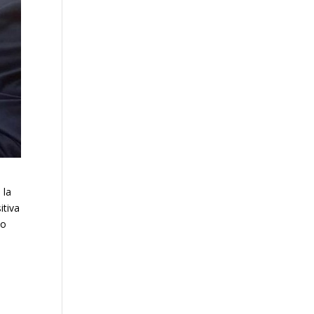
 la
itiva
to