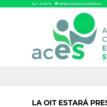
91 4528218
info@acesempresasaludable.es
LA OIT ESTARÁ PR