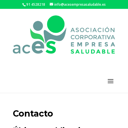
91 4528218
info@acesempresasaludable.es
Contacto