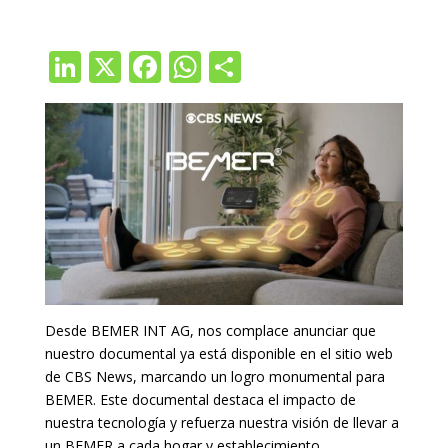
Li
X
F
W
C
n
ac
h
o
k
e
at
m
e
b
s
p
dI
o
A
ar
n
o
p
ti
k
p
r
Desde BEMER INT AG, nos complace anunciar que
nuestro documental ya está disponible en el sitio web
de CBS News, marcando un logro monumental para
BEMER. Este documental destaca el impacto de
nuestra tecnología y refuerza nuestra visión de llevar a
un BEMER a cada hogar y establecimiento.